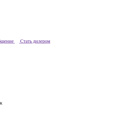
бщение
Стать дилером
к