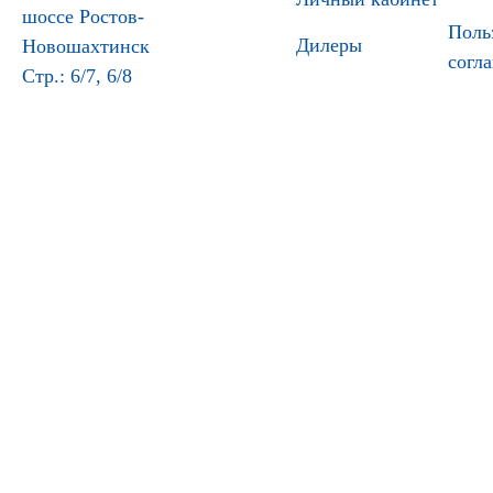
шоссе Ростов-
Поль
Дилеры
Новошахтинск
согл
Стр.: 6/7, 6/8
© 2011-2026 ООО НПО «Турбулентность-ДОН
(ИНН 6141021685, ОГРН 1036141003865)