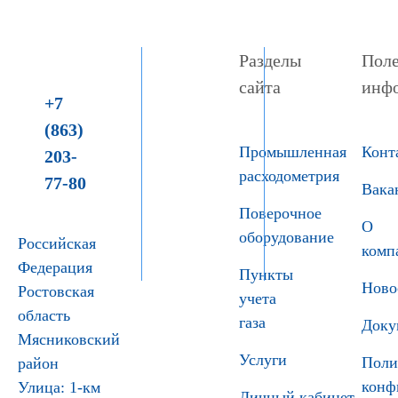
Разделы
Поле
сайта
инф
+7
(863)
Промышленная
Конт
203-
расходометрия
77-80
Вака
Поверочное
О
оборудование
Российская
комп
Федерация
Пункты
Ново
Ростовская
учета
область
газа
Доку
Мясниковский
Услуги
Поли
район
конф
Улица: 1-км
Личный кабинет