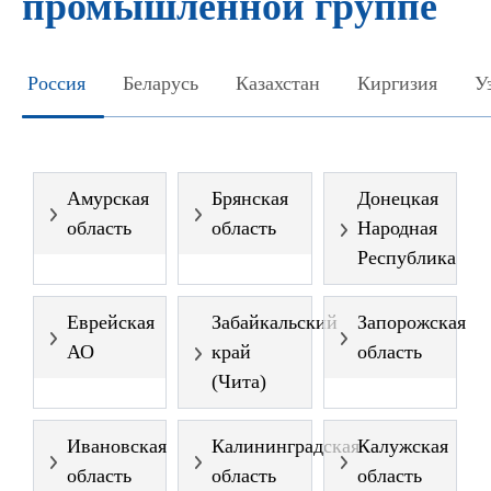
промышленной группе
Россия
Беларусь
Казахстан
Киргизия
У
Амурская
Брянская
Донецкая
область
область
Народная
Республика
Еврейская
Забайкальский
Запорожская
АО
край
область
(Чита)
Ивановская
Калининградская
Калужская
область
область
область