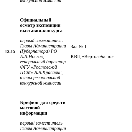
конкурсной комиссии
Официальный
осмотр экспозиции
выставки-конкурса
первый з
аместитель
Главы Администрации
Зал № 1
(Губернатора) РО
12.15
А.Л.Носков,
КВЦ «ВертолЭкспо»
генеральный директор
ФГУ «Ростовской
ЦСМ» А.В.Красавин,
члены региональной
конкурсной комиссии
Брифинг для средств
массовой
информации
первый з
аместитель
Главы Администрации