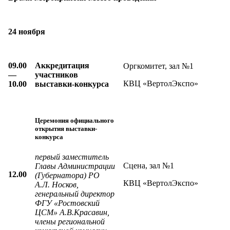
24 ноября
09.00
Аккредитация
Оргкомитет, зал №1
—
участников
КВЦ «ВертолЭкспо»
10.00
выставки-конкурса
Церемония официального
открытия выставки-
конкурса
первый з
аместитель
Сцена, зал №1
Главы Администрации
12.00
(Губернатора) РО
КВЦ «ВертолЭкспо»
А.Л. Носков,
генеральный директор
ФГУ «Ростовский
ЦСМ» А.В.Красавин,
члены региональной