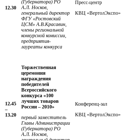
(Губернатора) РО
Пресс-центр
А.Л. Носков,
12.30
генеральный директор
КВЦ «ВертолЭкспо»
ФГУ «Ростовский
ЦСМ» А.В.Красавин,
члены региональной
конкурсной комиссии,
предприятия-
лауреаты конкурса
Торжественная
церемония
награждения
победителей
Всероссийского
конкурса «100
лучших товаров
12.45
Конференц-зал
России – 2010»
–
КВЦ «ВертолЭкспо»
13.20
первый з
аместитель
Главы Администрации
(Губернатора) РО
А.Л. Носков,
генеральный директор