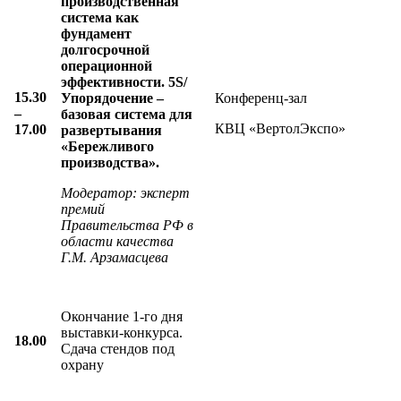
производственная
система как
фундамент
долгосрочной
операционной
эффективности. 5
S
/
15.30
Упорядочение –
Конференц-зал
–
базовая система для
КВЦ «ВертолЭкспо»
17.00
развертывания
«Бережливого
производства».
Модератор:
эксперт
премий
Правительства РФ в
области качества
Г.М. Арзамасцева
Окончание 1-го дня
выставки-конкурса.
18.00
Сдача стендов под
охрану