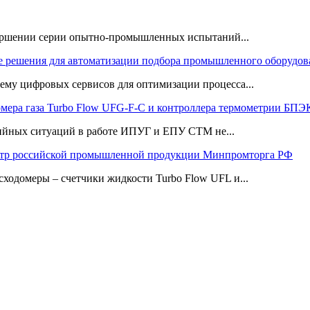
ршении серии опытно-промышленных испытаний...
 решения для автоматизации подбора промышленного оборудов
му цифровых сервисов для оптимизации процесса...
омера газа Turbo Flow UFG-F-С и контроллера термометрии Б
рийных ситуаций в работе ИПУГ и ЕПУ СТМ не...
тр российской промышленной продукции Минпромторга РФ
сходомеры – счетчики жидкости Turbo Flow UFL и...