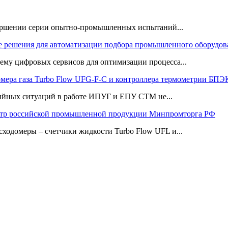
ршении серии опытно-промышленных испытаний...
 решения для автоматизации подбора промышленного оборудов
му цифровых сервисов для оптимизации процесса...
омера газа Turbo Flow UFG-F-С и контроллера термометрии Б
рийных ситуаций в работе ИПУГ и ЕПУ СТМ не...
тр российской промышленной продукции Минпромторга РФ
сходомеры – счетчики жидкости Turbo Flow UFL и...