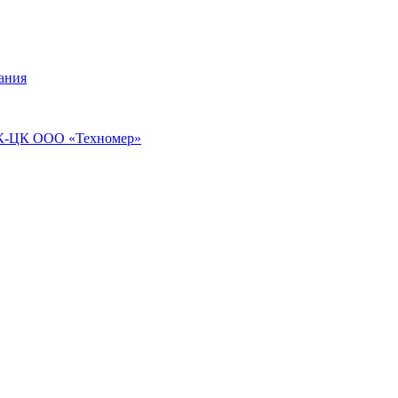
ания
ПЭК-ЦК ООО «Техномер»