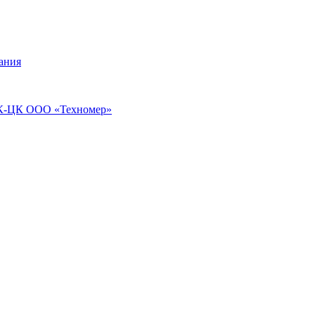
ания
ПЭК-ЦК ООО «Техномер»