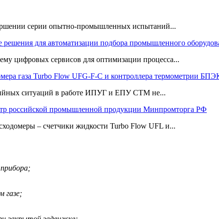
ршении серии опытно-промышленных испытаний...
 решения для автоматизации подбора промышленного оборудов
му цифровых сервисов для оптимизации процесса...
омера газа Turbo Flow UFG-F-С и контроллера термометрии Б
рийных ситуаций в работе ИПУГ и ЕПУ СТМ не...
тр российской промышленной продукции Минпромторга РФ
сходомеры – счетчики жидкости Turbo Flow UFL и...
 прибора;
м газе;
ри закрытой задвижке;