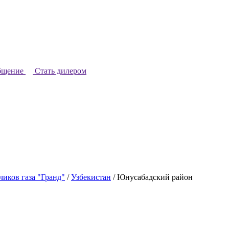
бщение
Стать дилером
иков газа "Гранд"
/
Узбекистан
/
Юнусабадский район