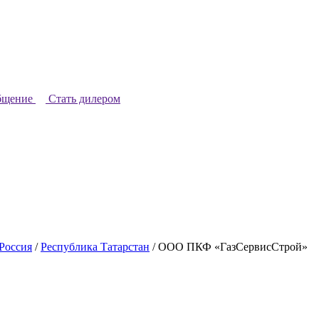
бщение
Стать дилером
Россия
/
Республика Татарстан
/
ООО ПКФ «ГазСервисСтрой»