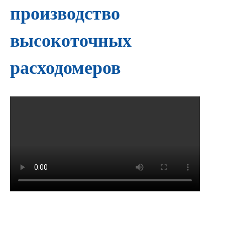
производство
высокоточных
расходомеров