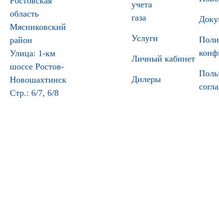
Ростовская
учета
область
газа
Доку
Мясниковский
Услуги
Поли
район
конф
Улица: 1-км
Личный кабинет
шоссе Ростов-
Поль
Дилеры
Новошахтинск
согл
Стр.: 6/7, 6/8
© 2011-2026 ООО НПО «Турбулентность-ДОН
(ИНН 6141021685, ОГРН 1036141003865)