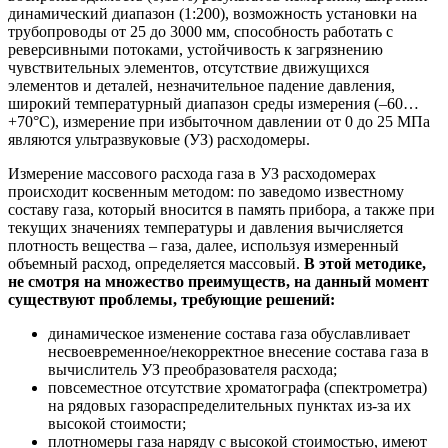
динамический диапазон (1:200), возможность установки на
трубопроводы от 25 до 3000 мм, способность работать с
реверсивными потоками, устойчивость к загрязнению
чувствительных элементов, отсутствие движущихся
элементов и деталей, незначительное падение давления,
широкий температурный диапазон среды измерения (–60…
+70°С), измерение при избыточном давлении от 0 до 25 МПа
являются ультразвуковые (УЗ) расходомеры.
Измерение массового расхода газа в УЗ расходомерах
происходит косвенным методом: по заведомо известному
составу газа, который вносится в память прибора, а также при
текущих значениях температуры и давления вычисляется
плотность вещества – газа, далее, используя измеренный
объемный расход, определяется массовый.
В этой методике,
не смотря на множество преимуществ, на данный момент
существуют проблемы, требующие решений:
динамическое изменение состава газа обуславливает
несвоевременное/некорректное внесение состава газа в
вычислитель УЗ преобразователя расхода;
повсеместное отсутствие хроматографа (спектрометра)
на рядовых газораспределительных пунктах из-за их
высокой стоимости;
плотномеры газа наряду с высокой стоимостью, имеют