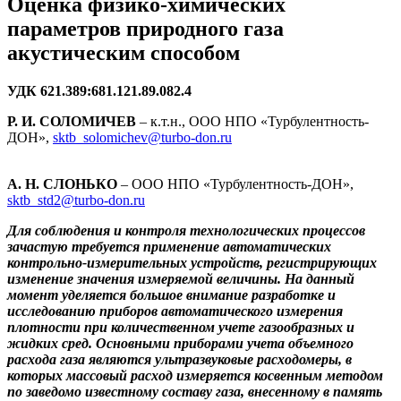
Оценка физико-химических
параметров природного газа
акустическим способом
УДК 621.389:681.121.89.082.4
Р. И. СОЛОМИЧЕВ
– к.т.н., ООО НПО «Турбулентность-
ДОН»,
sktb_solomichev@turbo-don.ru
А. Н. СЛОНЬКО
– ООО НПО «Турбулентность-ДОН»,
sktb_std2@turbo-don.ru
Для соблюдения и контроля технологических процессов
зачастую требуется применение автоматических
контрольно-измерительных устройств, регистрирующих
изменение значения измеряемой величины. На данный
момент уделяется большое внимание разработке и
исследованию приборов автоматического измерения
плотности при количественном учете газообразных и
жидких сред. Основными приборами учета объемного
расхода газа являются ультразвуковые расходомеры, в
которых массовый расход измеряется косвенным методом
по заведомо известному составу газа, внесенному в память