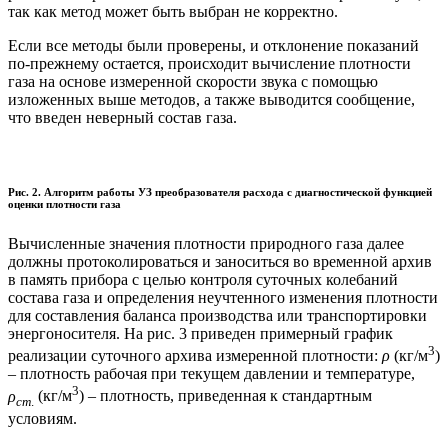
так как метод может быть выбран не корректно.
Если все методы были проверены, и отклонение показаний
по-прежнему остается, происходит вычисление плотности
газа на основе измеренной скорости звука с помощью
изложенных выше методов, а также выводится сообщение,
что введен неверный состав газа.
Рис. 2. Алгоритм работы УЗ преобразователя расхода с диагностической функцией
оценки плотности газа
Вычисленные значения плотности природного газа далее
должны протоколироваться и заноситься во временной архив
в память прибора с целью контроля суточных колебаний
состава газа и определения неучтенного изменения плотности
для составления баланса производства или транспортировки
энергоносителя. На рис. 3 приведен примерный график
3
реализации суточного архива измеренной плотности:
ρ
(кг/м
)
– плотность рабочая при текущем давлении и температуре,
3
ρ
(кг/м
) – плотность, приведенная к стандартным
ст
.
условиям.