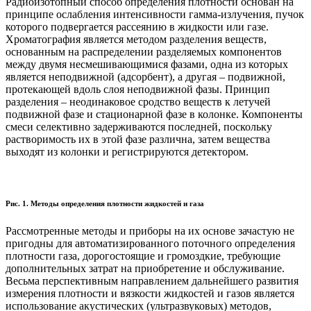
Радиоизотопный способ определения плотности основан на
принципе ослабления интенсивности гамма-излучения, пучок
которого подвергается рассеянию в жидкости или газе.
Хроматография является методом разделения веществ,
основанным на распределении разделяемых компонентов
между двумя несмешивающимися фазами, одна из которых
является неподвижной (адсорбент), а другая – подвижной,
протекающей вдоль слоя неподвижной фазы. Принцип
разделения – неодинаковое сродство веществ к летучей
подвижной фазе и стационарной фазе в колонке. Компоненты
смеси селективно задерживаются последней, поскольку
растворимость их в этой фазе различна, затем вещества
выходят из колонки и регистрируются детектором.
Рис. 1. Методы определения плотности жидкостей и газа
Рассмотренные методы и приборы на их основе зачастую не
пригодны для автоматизированного поточного определения
плотности газа, дорогостоящие и громоздкие, требующие
дополнительных затрат на приобретение и обслуживание.
Весьма перспективным направлением дальнейшего развития
измерения плотности и вязкости жидкостей и газов является
использование акустических (ультразвуковых) методов,