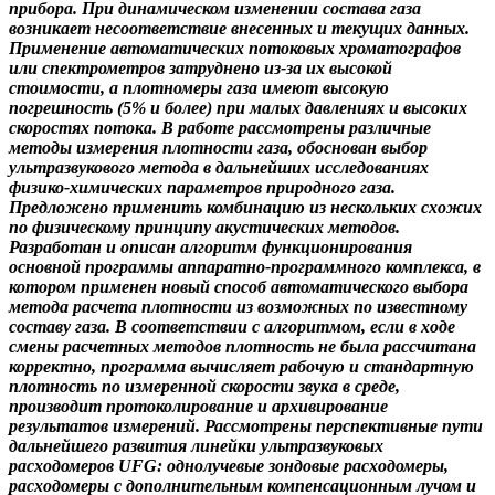
прибора. При динамическом изменении состава газа
возникает несоответствие внесенных и текущих данных.
Применение автоматических потоковых хроматографов
или спектрометров затруднено из-за их высокой
стоимости, а плотномеры газа имеют высокую
погрешность (5% и более) при малых давлениях и высоких
скоростях потока. В работе рассмотрены различные
методы измерения плотности газа, обоснован выбор
ультразвукового метода в дальнейших исследованиях
физико-химических параметров природного газа.
Предложено применить комбинацию из нескольких схожих
по физическому принципу акустических методов.
Разработан и описан алгоритм функционирования
основной программы аппаратно-программного комплекса, в
котором применен новый способ автоматического выбора
метода расчета плотности из возможных по известному
составу газа. В соответствии с алгоритмом, если в ходе
смены расчетных методов плотность не была рассчитана
корректно, программа вычисляет рабочую и стандартную
плотность по измеренной скорости звука в среде,
производит протоколирование и архивирование
результатов измерений. Рассмотрены перспективные пути
дальнейшего развития линейки ультразвуковых
расходомеров UFG: однолучевые зондовые расходомеры,
расходомеры с дополнительным компенсационным лучом и