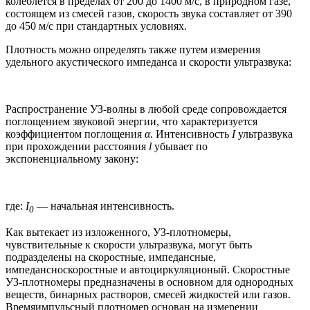
колеблется в пределах от 200 до 1400 м/с, в природном газе,
состоящем из смесей газов, скорость звука составляет от 390
до 450 м/с при стандартных условиях.
Плотность можно определять также путем измерения
удельного акустического импеданса и скорости ультразвука:
Распространение УЗ-волны в любой среде сопровождается
поглощением звуковой энергии, что характеризуется
коэффициентом поглощения
α
. Интенсивность
I
ультразвука
при прохождении расстояния
l
убывает по
экспоненциальному закону:
где:
I
— начальная интенсивность.
0
Как вытекает из изложенного, УЗ-плотномеры,
чувствительные к скорости ультразвука, могут быть
подразделены на скоростные, импедансные,
импедансноскоростные и автоциркуляционый. Скоростные
УЗ-плотномеры предназначены в основном для однородных
веществ, бинарных растворов, смесей жидкостей или газов.
Времяимпульсный плотномер основан на измерении