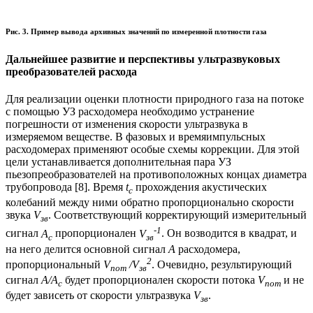
Рис. 3. Пример вывода архивных значений по измеренной плотности газа
Дальнейшее развитие и перспективы ультразвуковых
преобразователей расхода
Для реализации оценки плотности природного газа на потоке
с помощью УЗ расходомера необходимо устранение
погрешности от изменения скорости ультразвука в
измеряемом веществе. В фазовых и времяимпульсных
расходомерах применяют особые схемы коррекции. Для этой
цели устанавливается дополнительная пара УЗ
пьезопреобразователей на противоположных концах диаметра
трубопровода [8]. Время
t
прохождения акустических
c
колебаний между ними обратно пропорционально скорости
звука
V
. Соответствующий корректирующий измерительный
зв
-1
сигнал
А
пропорционален
V
. Он возводится в квадрат, и
c
зв
на него делится основной сигнал
А
расходомера,
2
пропорциональный
V
/V
. Очевидно, результирующий
пот
зв
сигнал
А/А
будет пропорционален скорости потока
V
и не
с
пот
будет зависеть от скорости ультразвука
V
.
зв