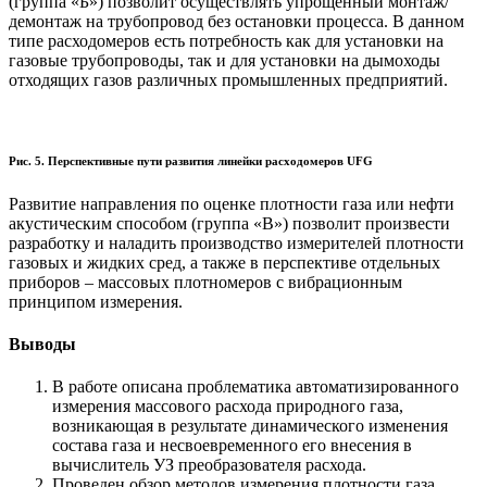
(группа «Б») позволит осуществлять упрощенный монтаж/
демонтаж на трубопровод без остановки процесса. В данном
типе расходомеров есть потребность как для установки на
газовые трубопроводы, так и для установки на дымоходы
отходящих газов различных промышленных предприятий.
Рис. 5. Перспективные пути развития линейки расходомеров UFG
Развитие направления по оценке плотности газа или нефти
акустическим способом (группа «В») позволит произвести
разработку и наладить производство измерителей плотности
газовых и жидких сред, а также в перспективе отдельных
приборов – массовых плотномеров с вибрационным
принципом измерения.
Выводы
В работе описана проблематика автоматизированного
измерения массового расхода природного газа,
возникающая в результате динамического изменения
состава газа и несвоевременного его внесения в
вычислитель УЗ преобразователя расхода.
Проведен обзор методов измерения плотности газа,