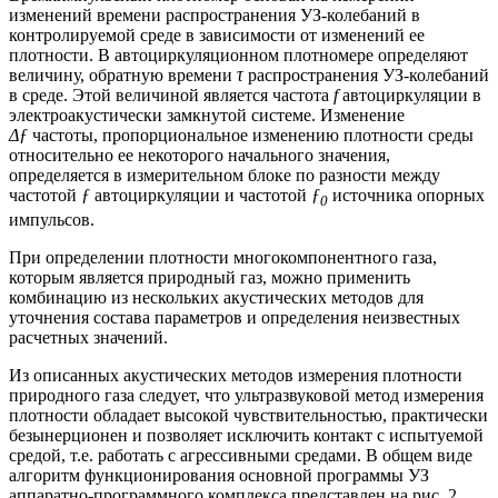
изменений времени распространения УЗ-колебаний в
контролируемой среде в зависимости от изменений ее
плотности. В автоциркуляционном плотномере определяют
величину, обратную времени
τ
распространения УЗ-колебаний
в среде. Этой величиной является частота
f
автоциркуляции в
электроакустически замкнутой системе. Изменение
Δƒ
частоты, пропорциональное изменению плотности среды
относительно ее некоторого начального значения,
определяется в измерительном блоке по разности между
частотой
ƒ
автоциркуляции и частотой
ƒ
источника опорных
0
импульсов.
При определении плотности многокомпонентного газа,
которым является природный газ, можно применить
комбинацию из нескольких акустических методов для
уточнения состава параметров и определения неизвестных
расчетных значений.
Из описанных акустических методов измерения плотности
природного газа следует, что ультразвуковой метод измерения
плотности обладает высокой чувствительностью, практически
безынерционен и позволяет исключить контакт с испытуемой
средой, т.е. работать с агрессивными средами. В общем виде
алгоритм функционирования основной программы УЗ
аппаратно-программного комплекса представлен на рис. 2.