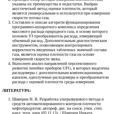
указаны их преимущества и недостатки. Выбран
акустический метод оценки плотности, который
является универсальным и используется при измерении
скорости потока газа.
Составлен и описан алгоритм функционирования
программно-аппаратного комплекса определения
массового расхода природного газа, в основу которого
положен УЗ преобразователь расхода, измеряющий
объемный расход. Дополнительным диагностическим
инструментом, позволяющем контролировать
корректность введенных табличных значений состава
газа, является оценка плотности газа на основе
измеренной скорости звука.
Выполнен анализ направлений перспективного
развития линейки приборов UFG, в которых выделены
расходомеры с дополнительным компенсационным
каналом, однолучевые расходомеры и преобразователи
расхода с оценкой плотности среды измерения.
ЛИТЕРАТУРА:
Шаверин Н. В. Разработка ультразвукового метода и
средств автоматизированного контроля плотности
нефтепродуктов: автореф. дис. на соиск. учен. степ.
канд. техн. наук (05.11.13). / Шаверин Никита