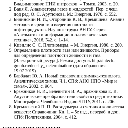
Владимирович; НИИ интроскоп. – Томск, 2003. с. 20.
Ваня Я. Анализаторы газов и жидкостей. Пер. с чеш.
под ред. О. С. Арутюнова. М.: Энергия, 1970. с. 552.
Билинский И. И., Огородник К. В., Яремишена. Анализ
методов и средств измерения плотности
нефтепродуктов. Научные труды ВНТУ. Серия:
«Автоматика и информационно-измерительная
техника», 2016, №2. с. 1–14.
Кивилис С. С. Плотномеры. – М. Энергия, 1980. с. 280.
Определение плотности газа или жидкости. Приборы
для определения плотности жидкости и газа
[Электронный ресурс]. Режим доступа: http://intech-
gmbh.ru/density_ determination/ (дата обращения:
19.07.2019).
Барбалат Ю. А. Новый справочник химика-технолога.
Аналитическая химия. Ч.1. СПб: АНО НПО «Мир и
семья», 2002. с. 964.
Бражников Н. И., Белевитин В. А., Бражникова Е. В.
Акустические преобразователи свойств сред в технике:
Монография. Челябинск: Изд-во ЧГПУ, 2011. с. 206.
Кремлевский П. П. Расходомеры и счетчики количества
веществ: Справочник: Кн. 1. – 5е изд., перераб. и доп.
СПб: Политехника, 2004. с. 412.