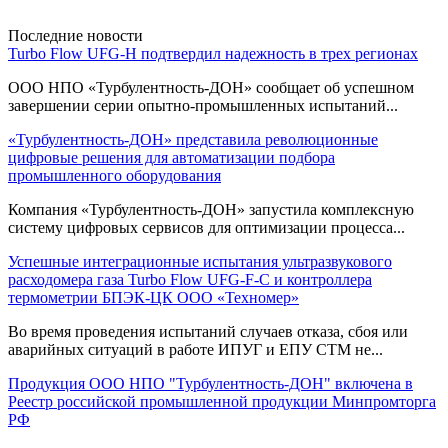
Последние новости
Turbo Flow UFG-H подтвердил надежность в трех регионах
ООО НПО «Турбулентность-ДОН» сообщает об успешном
завершении серии опытно-промышленных испытаний...
«Турбулентность-ДОН» представила революционные
цифровые решения для автоматизации подбора
промышленного оборудования
Компания «Турбулентность-ДОН» запустила комплексную
систему цифровых сервисов для оптимизации процесса...
Успешные интеграционные испытания ультразвукового
расходомера газа Turbo Flow UFG-F-С и контроллера
термометрии БПЭК-ЦК ООО «Техномер»
Во время проведения испытаний случаев отказа, сбоя или
аварийных ситуаций в работе ИПУГ и ЕПУ СТМ не...
Продукция ООО НПО "Турбулентность-ДОН" включена в
Реестр российской промышленной продукции Минпромторга
РФ