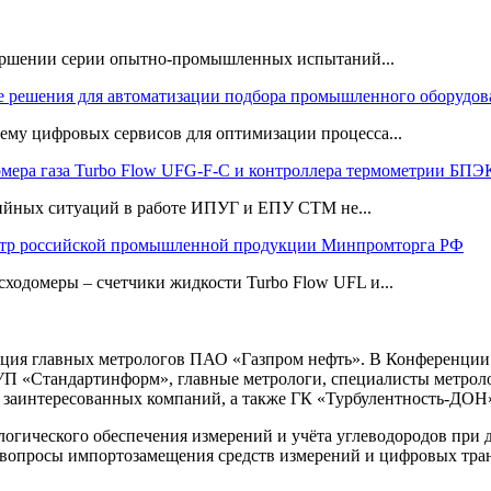
ршении серии опытно-промышленных испытаний...
 решения для автоматизации подбора промышленного оборудов
му цифровых сервисов для оптимизации процесса...
омера газа Turbo Flow UFG-F-С и контроллера термометрии Б
рийных ситуаций в работе ИПУГ и ЕПУ СТМ не...
тр российской промышленной продукции Минпромторга РФ
сходомеры – счетчики жидкости Turbo Flow UFL и...
ренция главных метрологов ПАО «Газпром нефть». В Конференции
андартинформ», главные метрологи, специалисты метролог
 заинтересованных компаний, а также
ГК
«Турбулентность-ДОН
огического обеспечения измерений и учёта углеводородов при 
 вопросы импортозамещения средств измерений и цифровых тран