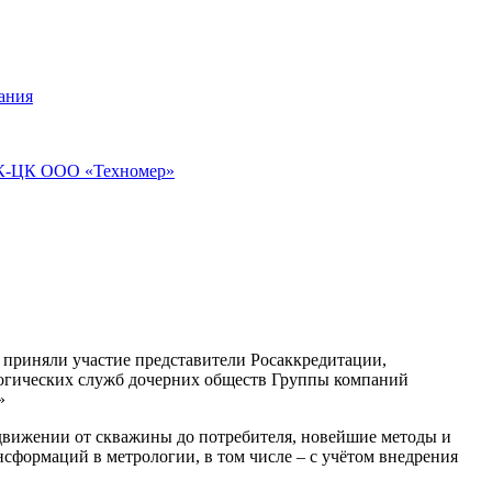
ания
ПЭК-ЦК ООО «Техномер»
 приняли участие представители Росаккредитации,
ических служб дочерних обществ Группы компаний
»
движении от скважины до потребителя, новейшие методы и
сформаций в метрологии, в том числе – с учётом внедрения