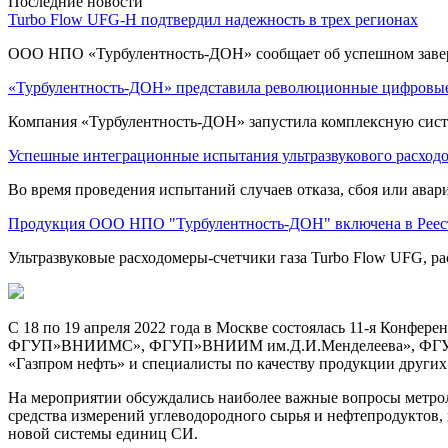
Последние новости
Turbo Flow UFG-H подтвердил надежность в трех регионах
ООО НПО «Турбулентность-ДОН» сообщает об успешном заве
«Турбулентность-ДОН» представила революционные цифровые
Компания «Турбулентность-ДОН» запустила комплексную систе
Успешные интеграционные испытания ультразвукового расход
Во время проведения испытаний случаев отказа, сбоя или ава
Продукция ООО НПО "Турбулентность-ДОН" включена в Реес
Ультразвуковые расходомеры-счетчики газа Turbo Flow UFG, ра
С 18 по 19 апреля 2022 года в Москве состоялась 11-я Конфе
ФГУП»ВНИИМС», ФГУП»ВНИИМ им.Д.И.Менделеева», ФГУП «Ст
«Газпром нефть» и специалисты по качеству продукции других
На мероприятии обсуждались наиболее важные вопросы метрол
средства измерений углеводородного сырья и нефтепродуктов,
новой системы единиц СИ.