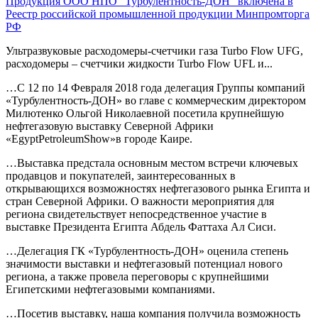
Продукция ООО НПО "Турбулентность-ДОН" включена в
Реестр российской промышленной продукции Минпромторга
РФ
Ультразвуковые расходомеры-счетчики газа Turbo Flow UFG,
расходомеры – счетчики жидкости Turbo Flow UFL и...
…
С 12 по 14 Февраля 2018 года делегация Группы компаний
«Турбулентность-ДОН» во главе с коммерческим директором
Милютенко Ольгой Николаевной посетила крупнейшую
нефтегазовую выставку Северной Африки
«EgyptPetroleumShow»в городе Каире.
…
Выставка предстала основным местом встречи ключевых
продавцов и покупателей, заинтересованных в
открывающихся возможностях нефтегазового рынка Египта и
стран Северной Африки. О важности мероприятия для
региона свидетельствует непосредственное участие в
выставке Президента Египта Абдель Фаттаха Ал Сиси.
…
Делегация ГК «Турбулентность-ДОН» оценила степень
значимости выставки и нефтегазовый потенциал нового
региона, а также провела переговоры с крупнейшими
Египетскими нефтегазовыми компаниями.
…
Посетив выставку, наша компания получила возможность