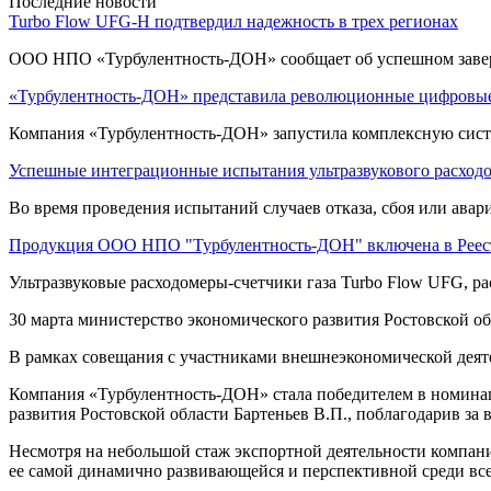
Последние новости
Turbo Flow UFG-H подтвердил надежность в трех регионах
ООО НПО «Турбулентность-ДОН» сообщает об успешном заве
«Турбулентность-ДОН» представила революционные цифровые
Компания «Турбулентность-ДОН» запустила комплексную систе
Успешные интеграционные испытания ультразвукового расход
Во время проведения испытаний случаев отказа, сбоя или ава
Продукция ООО НПО "Турбулентность-ДОН" включена в Реес
Ультразвуковые расходомеры-счетчики газа Turbo Flow UFG, ра
30 марта министерство экономического развития Ростовской об
В рамках совещания с участниками внешнеэкономической деяте
Компания «Турбулентность-ДОН» стала победителем в номинац
развития Ростовской области Бартеньев В.П., поблагодарив за
Несмотря на небольшой стаж экспортной деятельности компан
ее самой динамично развивающейся и перспективной среди все