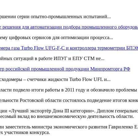
ршении серии опытно-промышленных испытаний...
 решения для автоматизации подбора промышленного оборудов
му цифровых сервисов для оптимизации процесса...
омера газа Turbo Flow UFG-F-С и контроллера термометрии Б
рийных ситуаций в работе ИПУГ и ЕПУ СТМ не...
тр российской промышленной продукции Минпромторга РФ
сходомеры – счетчики жидкости Turbo Flow UFL и...
ласти подвело итоги работы в 2011 году и обозначило проблемы 
льности Ростовской области состоялось подведение итогов конк
ии «Лучший экспортёр Дона III категории». Диплом генеральн
 весомый вклад во внешнеэкономическую деятельность области.
ии заместитель министра экономического развития Гавриленко 
х участников конкурса.