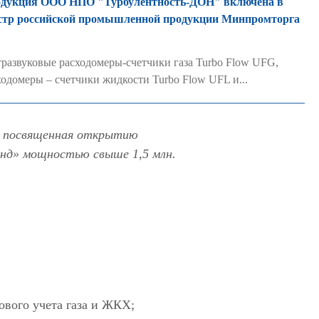
дукция ООО НПО "Турбулентность-ДОН" включена в
стр российской промышленной продукции Минпромторга
тразвуковые расходомеры-счетчики газа Turbo Flow UFG,
ходомеры – счетчики жидкости Turbo Flow UFL и...
, посвященная открытию
анд» мощностью свыше 1,5 млн.
вого учета газа и ЖКХ;