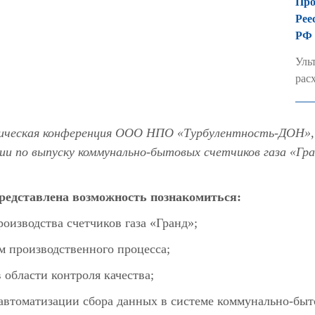
Про
Рее
РФ
Уль
рас
ктическая конференция ООО НПО «Турбулентность-ДОН»
ии по выпуску коммунально-бытовых счетчиков газа «Гр
редставлена возможность познакомиться:
оизводства счетчиков газа «Гранд»;
м производственного процесса;
области контроля качества;
втоматизации сбора данных в системе коммунально-быто