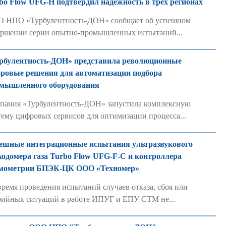
bo Flow UFG-H подтвердил надежность в трех регионах
 НПО «Турбулентность-ДОН» сообщает об успешном
ершении серии опытно-промышленных испытаний...
рбулентность-ДОН» представила революционные
ровые решения для автоматизации подбора
мышленного оборудования
пания «Турбулентность-ДОН» запустила комплексную
тему цифровых сервисов для оптимизации процесса...
ешные интеграционные испытания ультразвукового
ходомера газа Turbo Flow UFG-F-С и контроллера
мометрии БПЭК-ЦК ООО «Техномер»
время проведения испытаний случаев отказа, сбоя или
рийных ситуаций в работе ИПУГ и ЕПУ СТМ не...