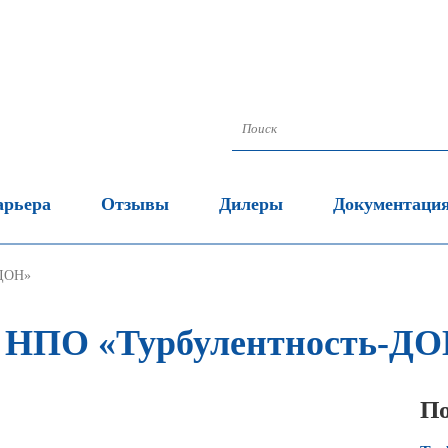
арьера
Отзывы
Дилеры
Документаци
-ДОН»
 НПО «Турбулентность-Д
По