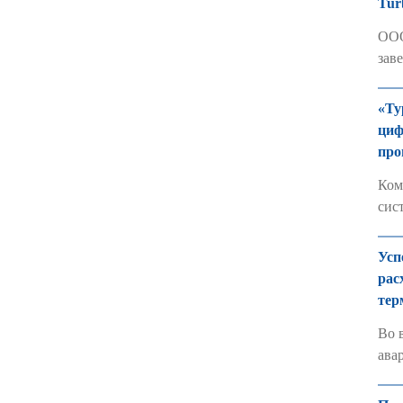
Tur
ООО
зав
«Ту
циф
про
Ком
сис
Усп
рас
тер
Во 
ава