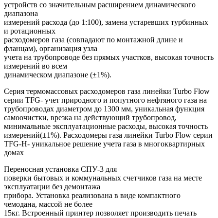
устройств со значительным расширением динамического
диапазона
измерений расхода (до 1:100), замена устаревших турбинных
и ротационных
расходомеров газа (совпадают по монтажной длине и
фланцам), организация узла
учета на трубопроводе без прямых участков, высокая точность
измерений во всем
динамическом диапазоне (±1%).
Серия термомассовых расходомеров газа линейки Turbo Flow
серии TFG- учет природного и попутного нефтяного газа на
трубопроводах диаметром до 1300 мм, уникальная функция
самоочистки, врезка на действующий трубопровод,
минимальные эксплуатационные расходы, высокая точность
измерений(±1%). Расходомеры газа линейки Turbo Flow серии
TFG-H- уникальное решение учета газа в многоквартирных
домах
Переносная установка СПУ-3 для
поверки бытовых и коммунальных счетчиков газа на месте
эксплуатации без демонтажа
прибора. Установка реализована в виде компактного
чемодана, массой не более
15кг. Встроенный принтер позволяет производить печать