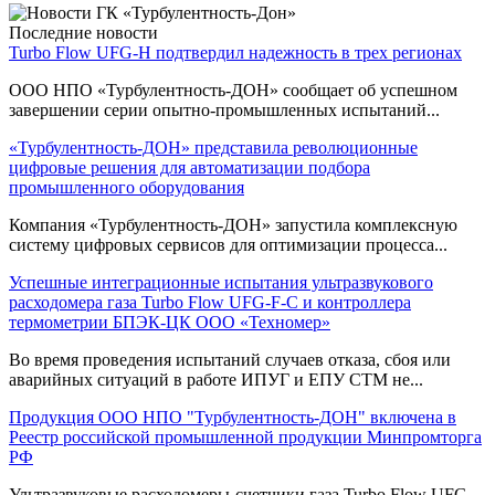
Последние новости
Turbo Flow UFG-H подтвердил надежность в трех регионах
ООО НПО «Турбулентность-ДОН» сообщает об успешном
завершении серии опытно-промышленных испытаний...
«Турбулентность-ДОН» представила революционные
цифровые решения для автоматизации подбора
промышленного оборудования
Компания «Турбулентность-ДОН» запустила комплексную
систему цифровых сервисов для оптимизации процесса...
Успешные интеграционные испытания ультразвукового
расходомера газа Turbo Flow UFG-F-С и контроллера
термометрии БПЭК-ЦК ООО «Техномер»
Во время проведения испытаний случаев отказа, сбоя или
аварийных ситуаций в работе ИПУГ и ЕПУ СТМ не...
Продукция ООО НПО "Турбулентность-ДОН" включена в
Реестр российской промышленной продукции Минпромторга
РФ
Ультразвуковые расходомеры-счетчики газа Turbo Flow UFG,