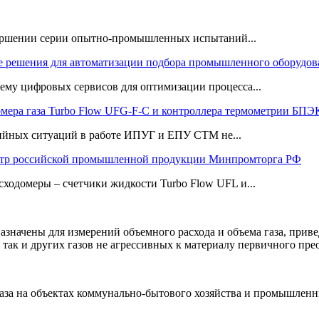
ршении серии опытно-промышленных испытаний...
 решения для автоматизации подбора промышленного оборудов
му цифровых сервисов для оптимизации процесса...
омера газа Turbo Flow UFG-F-С и контроллера термометрии Б
рийных ситуаций в работе ИПУГ и ЕПУ СТМ не...
тр российской промышленной продукции Минпромторга РФ
сходомеры – счетчики жидкости Turbo Flow UFL и...
значены для измерений объемного расхода и объема газа, приве
 так и других газов не агрессивных к материалу первичного пре
аза на объектах коммунально-бытового хозяйства и промышленн