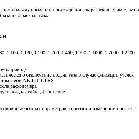
зности между временем прохождения ультразвуковых импульсов п
бъемного расхода газа.
G-H:
 1:100, 1:130, 1:160, 1:200, 1:400, 1:500, 1:1000, 1:2000, 1:2500
трубопровода
атического отключение подачи газа в случае фиксации утечек
артам связи NB-IoT, GPRS
осле расходомера
у: накидная гайка, фланцевое
хивов измеренных параметров, событий и изменений настроек