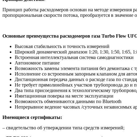
Принцип работы расходомеров основан на методе измерения ра
пропорциональная скорости потока, преобразуется в значение о
Основные преимущества расходомеров газа Turbo Flow UF
Высокая стабильность и точность измерений
Широкий динамический диапазон 1:20, 1:30, 1:50, 1:65, 1:80,
Встроенная интеллектуальная система самодиагностики
Автономное питание
Возможность замены элемента питания без демонтажа с 
Исполнение со встроенным запорным клапаном для автом
Дистанционная передача данных о расходе газа по станд
Не требует прямолинейных участков трубопровода до и п
Два типа присоединения к технологическому трубопровод
Имитационная поверка на месте эксплуатации
Возможность обмениваются данными
по Bluetooth
Непрерывное ведение часовых /суточных независимых ар
Имеющиеся сертификаты:
– свидетельство об утверждении типа средств измерений;