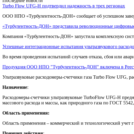
Последние новости
Turbo Flow UFG-H подтвердил надежность в трех регионах
ООО НПО «Турбулентность-ДОН» сообщает об успешном заве
«Турбулентность-ДОН» представила революционные цифровые
Компания «Турбулентность-ДОН» запустила комплексную систе
Успешные интеграционные испытания ультразвукового расход
Во время проведения испытаний случаев отказа, сбоя или ава
Продукция ООО НПО "Турбулентность-ДОН" включена в Реес
Ультразвуковые расходомеры-счетчики газа Turbo Flow UFG, ра
Назначение
:
Расходомеры-счетчики ультразвуковые TurboFlow UFG-H предна
массового расхода и массы, как природного газа по ГОСТ 5542,
Область применения:
Область применения – коммерческий и технологический учет г
Принцип действия
: