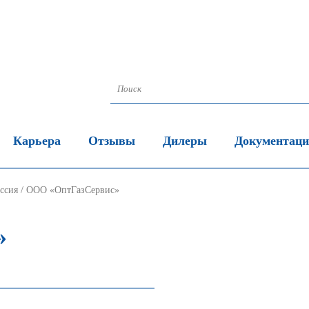
Карьера
Отзывы
Дилеры
Документац
ссия
/
ООО «ОптГазСервис»
»